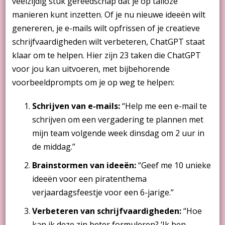
veelzijdig stuk gereedschap dat je op talloze
van
manieren kunt inzetten. Of je nu nieuwe ideeën wilt
ChatGPT
genereren, je e-mails wilt opfrissen of je creatieve
schrijfvaardigheden wilt verbeteren, ChatGPT staat
klaar om te helpen. Hier zijn 23 taken die ChatGPT
voor jou kan uitvoeren, met bijbehorende
voorbeeldprompts om je op weg te helpen:
Schrijven van e-mails:
“Help me een e-mail te
schrijven om een vergadering te plannen met
mijn team volgende week dinsdag om 2 uur in
de middag.”
Brainstormen van ideeën:
“Geef me 10 unieke
ideeën voor een piratenthema
verjaardagsfeestje voor een 6-jarige.”
Verbeteren van schrijfvaardigheden:
“Hoe
kan ik deze zin beter formuleren? ‘Ik ben