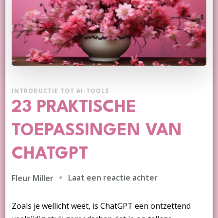
INTRODUCTIE TOT AI-TOOLS
23 PRAKTISCHE
TOEPASSINGEN VAN
CHATGPT
op
Laat een reactie achter
Fleur Miller
23
praktische
Zoals je wellicht weet, is ChatGPT een ontzettend
toepassingen